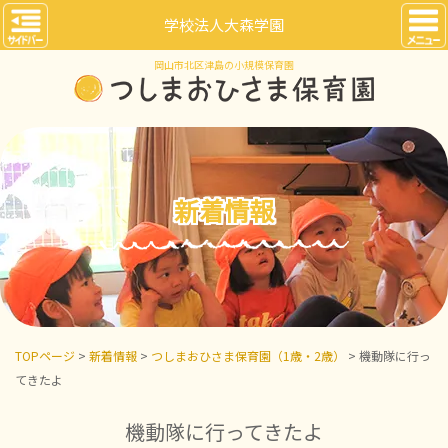
学校法人大森学園
岡山市北区津島の小規模保育園
新着情報
TOPページ
>
新着情報
>
つしまおひさま保育園（1歳・2歳）
> 機動隊に行っ
てきたよ
機動隊に行ってきたよ