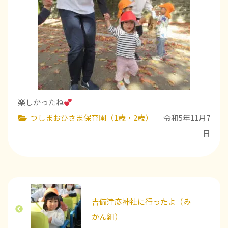
楽しかったね
つしまおひさま保育園（1歳・2歳）
｜ 令和5年11月7
日
吉備津彦神社に行ったよ（み
かん組）