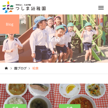
Blog
給食
英語教育
園の特
園ブログ
給食
給食と食育
園の1日
給食
給食