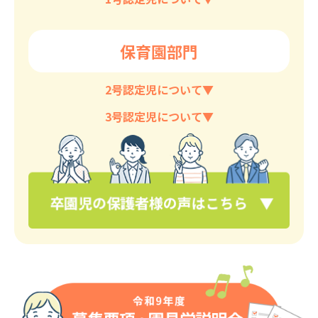
保育園部門
2号認定児について▼
3号認定児について▼