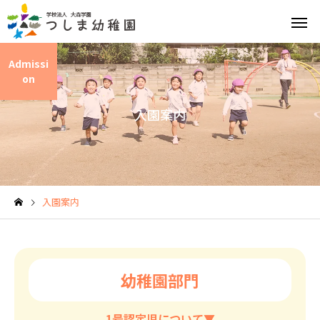
Admissi
on
入園案内
英語教育
園の特
入園案内
給食と食育
園の1日
幼稚園部門
1号認定児について▼