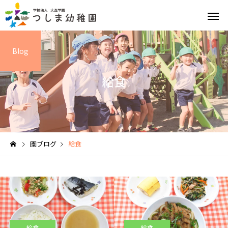
Blog
給食
英語教育
園の特
園ブログ
給食
給食と食育
園の1日
給食
給食