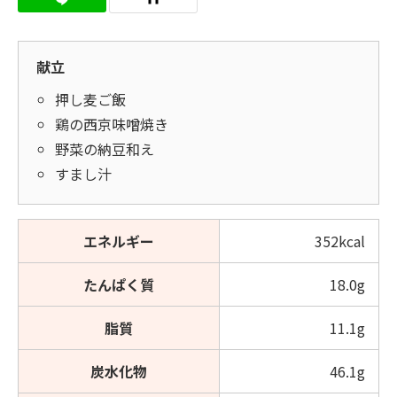
献立
押し麦ご飯
鶏の西京味噌焼き
野菜の納豆和え
すまし汁
エネルギー
352kcal
たんぱく質
18.0g
脂質
11.1g
炭水化物
46.1g