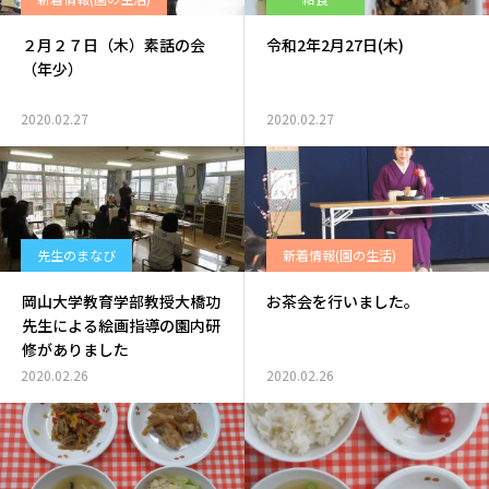
２月２７日（木）素話の会
令和2年2月27日(木)
（年少）
2020.02.27
2020.02.27
先生のまなび
新着情報(園の生活)
岡山大学教育学部教授大橋功
お茶会を行いました。
先生による絵画指導の園内研
修がありました
2020.02.26
2020.02.26