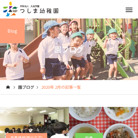
Blog
園ブログ
英語教育
園の特
園ブログ
2020年 2月の記事一覧
給食と食育
園の1日
新着情報(園の生活)
給食