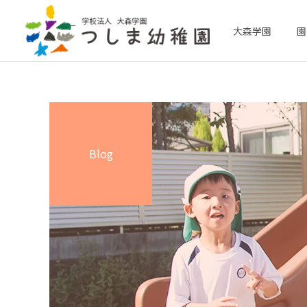
大森学園
園
Blog
英語教育
給食と食育