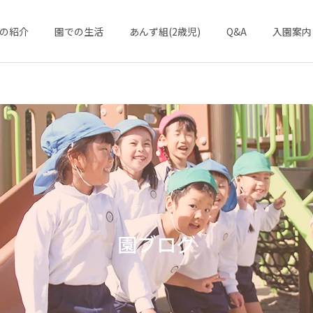
の紹介
園での生活
あんず組(2歳児)
Q&A
入園案内
園の特色
年間行事
園ブログ
園の1日
課外教室