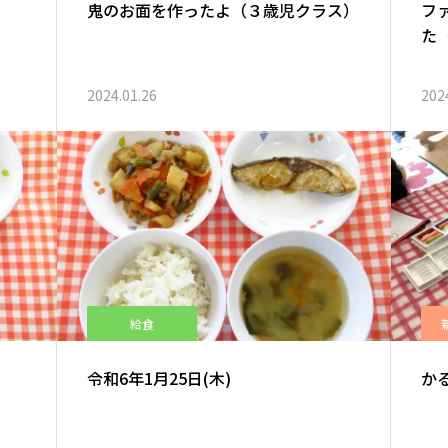
鬼のお面を作ったよ（３歳児クラス）
フ
た
2024.01.26
202
給食
令和6年1月25日(木)
か