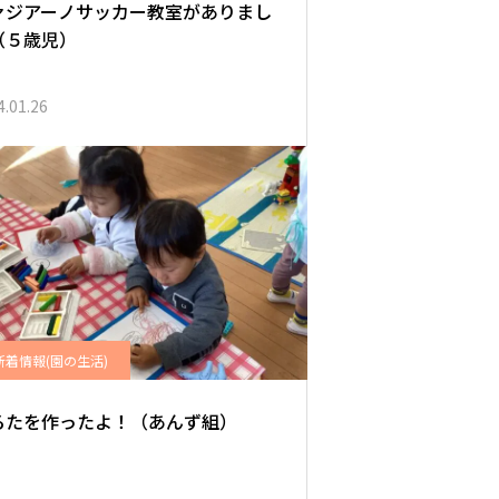
ァジアーノサッカー教室がありまし
（５歳児）
4.01.26
新着情報(園の生活)
るたを作ったよ！（あんず組）