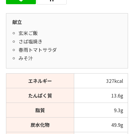
献立
玄米ご飯
さば塩焼き
春雨トマトサラダ
みそ汁
エネルギー
327kcal
たんぱく質
13.6g
脂質
9.3g
炭水化物
49.9g