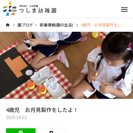
園ブログ
新着情報(園の生活)
4歳児 お月見製作をしたよ！
英語教育
園の特
給食と食育
園の1日
4歳児 お月見製作をしたよ！
2025.10.02