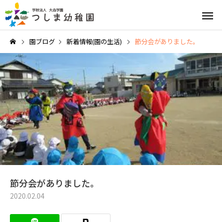
園ブログ
新着情報(園の生活)
節分会がありました。
英語教育
園の特
給食と食育
園の1日
節分会がありました。
2020.02.04