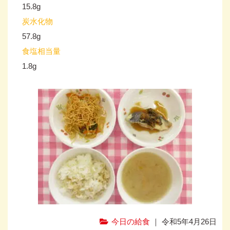
15.8g
炭水化物
57.8g
食塩相当量
1.8g
今日の給食
｜ 令和5年4月26日