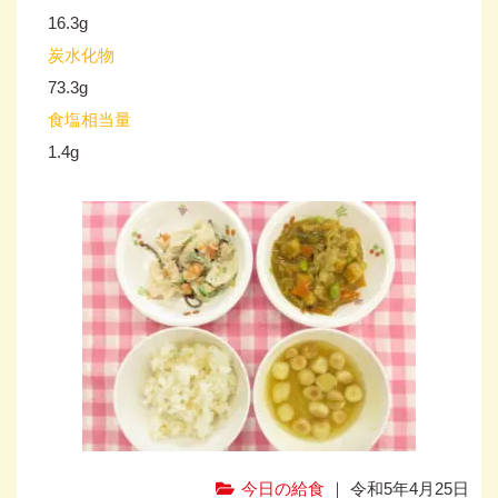
16.3g
炭水化物
73.3g
食塩相当量
1.4g
今日の給食
｜ 令和5年4月25日