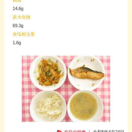
14.6g
炭水化物
69.3g
食塩相当量
1.6g
今日の給食
｜ 令和5年4月24日