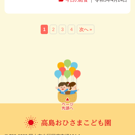
1
2
3
4
次へ »